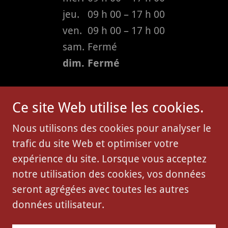
jeu.
09 h 00 – 17 h 00
ven.
09 h 00 – 17 h 00
sam.
Fermé
dim.
Fermé
Ce site Web utilise les cookies.
Nous utilisons des cookies pour analyser le
trafic du site Web et optimiser votre
Copyright © 2018 M.P.Finition - Tous droits
expérience du site. Lorsque vous acceptez
réservés.
notre utilisation des cookies, vos données
RBQ : 5699-3744-01
seront agrégées avec toutes les autres
données utilisateur.
Optimisé par